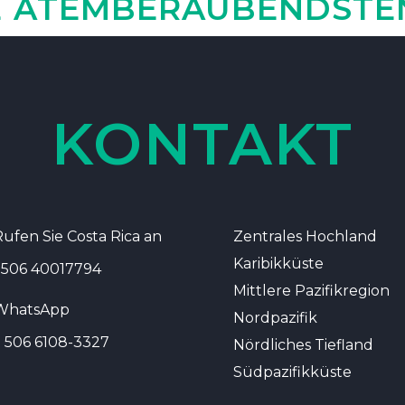
E ATEMBERAUBENDSTEN
KONTAKT
ufen Sie Costa Rica an
Zentrales Hochland
Karibikküste
+506 40017794
Mittlere Pazifikregion
WhatsApp
Nordpazifik
+ 506 6108-3327
Nördliches Tiefland
Südpazifikküste