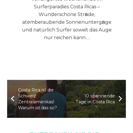
Surferparadies Costa Ricas –
Wunderschöne Strӓnde,
atemberaubende Sonnenuntergӓnge
und natürlich Surfer soweit das Auge
nur reichen kann.…
Costa Rica ist die
Schweiz
10 spannende
Zentralamerikas!
Tage in Costa Rica
Warum ist das so?